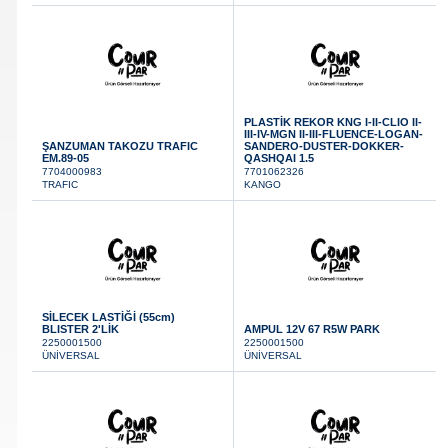
Renault & Dacia Araçlarınızda
Yedek Parça Çözümleri için
En Güvenilir Destek Noktası
PLASTİK REKOR KNG I-II-CLIO II-
III-IV-MGN II-III-FLUENCE-LOGAN-
ŞANZUMAN TAKOZU TRAFIC
SANDERO-DUSTER-DOKKER-
EM.89-05
QASHQAI 1.5
7704000983
7701062326
Diğer Ürünler
TRAFIC
KANGO
Otomobil, Suv, arazi ve ticari araçlar için
gerekli sarf malzemeler Courpar’da
SİLECEK LASTİĞİ (55cm)
BLISTER 2'LİK
AMPUL 12V 67 R5W PARK
2250001500
2250001500
ÜNİVERSAL
ÜNİVERSAL
Araçlarınız için bulunamayan parçaları
3D baskı teknolojisiyle üretiyor,
müşterilerimize çözüm sunuyoruz.