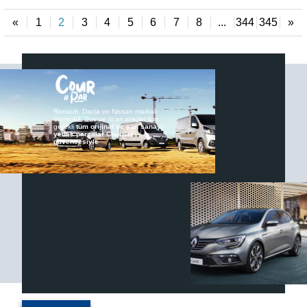
«
1
2
3
4
5
6
7
8
...
344
345
»
Renault, Dacia ve Nissan markalı
otomobil, Suv ve ticari araçlar için
gerekli
tüm orijinal ve yan sanayi
yedek parçalar Courpar
güvencesiyle