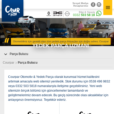
Sosyal Medya
×
Hesaplarımız
×
Bilgi & Sipariş
Bilgi & Sipariş
Sosyal Medya
0332
503 58 18
0332
503 58 18
Hesaplarımız
CourPar
Yedek Parça
Kurumsal
Parça Bulucu
Otomobiliniz için gerekli olan tüm yedek parça ihtiyaçları için doğru adres; Courpar
» Hakkımızda
YEDEK PARÇA UZMANI
» Vizyon & Misyon
Mekanik Aksamlar
Yedek Parçalar
Parça Bulucu
» Mekanik Aksamlar
Kaportacı Aksamları
Courpar
Parça Bulucu
» Kaportacı Aksamları
» Elektronik Aksamlar
Elektronik Aksamlar
» Bakım Ürünleri
Courpar Otomotiv & Yedek Parça olarak kurumsal hizmet kalitesini
» Diğer Ürünler
artırmak amacıyla web sitemizi yeniledik. Stok durumu için 0538 496 9832
3D Parça Üretim
Bakım Ürünleri
veya 0332 503 5818 numaralarıyla iletişime geçebilirsiniz. Yeni web
Markalar
sitemizin birçok bölümü için güncellemeler tamamlandı ve
Parça Bulucu
Diğer Ürünler
geliştirmelerimiz devam edecek. Bu geçiş sürecinde olası aksaklıklar için
Konum&İletişim
anlayışınızı önemsiyoruz. Teşekkür ederiz.
» Konum ve İletişim Bilgilerimiz
CourPar