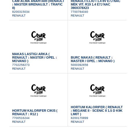
CAM ACMA ANAHTARI (RENAULT
RENAULT:CLIO I 1.4 8V E7J NAC
: MASTER II/RENAUJLT : TRAFIC
MEK VIT. R19 1.4 E7J NAC
II)
390X378X23
8200315034
7700784040
RENAULT
RENAULT
MAKAS LASTIGI ARKA (
RENAULT : MASTER / OPEL :
BURC MAKAS ( RENAULT :
MOVANO )
MASTER / OPEL : MOVANO )
7702258273
5000392656
RENAULT
RENAULT
HORTUM KALORIFER ( RENAULT
HORTUM KALORIFER CIKIS (
: MEGANE II - SCENIC II 1.5 D K9K
RENAULT : R12 )
LM0T )
7700516244
8200170899
RENAULT
RENAULT