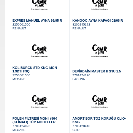
Otomotiv
» Kurumsal
EXPRES MANUEL AYNA 93/95 R
KANGOO AYNA KAPAĞI 01/08 R
» 3D Parça Üretim
2250001500
8200245172
RENAULT
RENAULT
» Markalar
Mekanik Aksamlar
Kaportacı Aksamları
» Parça Bulucu
Renault, Dacia ve Nisan marka araçlara ait
Renault, Dacia ve Nisan marka araçlara ait
orjinal mekanik parçalar Courpar’da
orjinal kaporta aksamları Courpar’da
» Konum & İletişim
KOL BURCU STD KNG-MGN
1.9DTI F9Q
DEVİRDAİM MASTER II G9U 2.5
2250001500
7701474190
MEGANE
LAGUNA
Konya içi kurye ile
elden teslim
Elektronik Aksamlar
Bakım Ürünleri
POLEN FİLTRESİ MGN I (96-)
AMORTİSÖR TOZ KÖRÜĞÜ CLIO-
Renault, Dacia ve Nisan marka araçlara ait
Yağ, antifiriz ve hava filitresi gibi tüm
(KLİMALI) TÜM MODELLER
KNG
orjinal elektronik parçalar Courpar’da
periyodik bakım ürünleri Courpar’da
7700424093
7700428440
MEGANE
CLIO