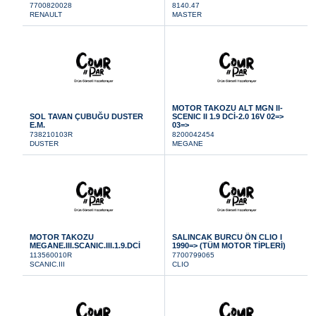
7700820028
8140.47
RENAULT
MASTER
MOTOR TAKOZU ALT MGN II-
SOL TAVAN ÇUBUĞU DUSTER
SCENIC II 1.9 DCİ-2.0 16V 02=>
E.M.
03=>
738210103R
8200042454
DUSTER
MEGANE
MOTOR TAKOZU
SALINCAK BURCU ÖN CLIO I
MEGANE.III.SCANIC.III.1.9.DCİ
1990=> (TÜM MOTOR TİPLERİ)
113560010R
7700799065
SCANIC.III
CLIO