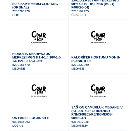
1.6-1.8-2.0 16V 00=> BERLINGO
SU FİSKİYE MEMSİ CLIO-KNG
99=> C5 (01-04) P306 (98-01)
(ORJINAL)
P406(96-04)
7700795778
7700107175
CLIO
ÜNİVERSAL
HİDROLİK DEBRİYAJ ÜST
MERKEZİ MGN II 1.4-1.4 16V-1.6-
KALORİFER HORTUMU MGN II-
1.6 16V-1.5 DCI 03=>
SCENIC II 1.6
8200151770
8200233969
MEGANE
MEGANE
SAĞ ÖN ÇAMURLUK MEGANE.IV
(631009140R-631001203R-
RNMG08201-REN08ME035-
ÖN PANEL LOGAN 04->
08ME037)
6001546963
631001203R
LOGAN
MEGANE.IV