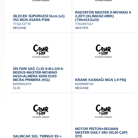
RADYATÖR MASTER II-MOVANO II
SİLECEK SÜPÜRGESİ 51cm (x1)
2.2DTI (KLİMASIZ+MEK)
V51 MGN-XSARA-P306
(730x414.5x23)
7711172770
7701057117
MEGANE
MASTER
©2024 Courpar Otomotiv & Yedek Parça
SİS FARI SAĞ CLIO II-III-LGN II-
MODUS-MASTER-MOVANO
04/10>ALMERA 02/00-01/03-
MICRA-PRIMERA (H11)
KRANK KASNAĞI MGN 1.9 F9Q
8200002470
8200689702
CLIO
MEGANE
MOTOR PİSTON+SEGMAN
MASTER-DAILY S9U (93,00 ÇAP)
SALINCAK SOL TWINGO 93->
STD