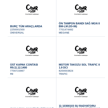
ÖN TAMPON BANDI SAĞ MGN II
BURÇ TÜM ARAÇLARDA
BM-LM (03-06)
2250001500
7701474482
ÜNİVERSAL
MEGANE
ÜST KAPAK CONTASI
MOTOR TAKOZU SOL TRAFIC II
R9.11.12.1400
1.9 DCI
7700723967
8200003824
R9
TRAFIC
11-10300103 SU RADYATORU