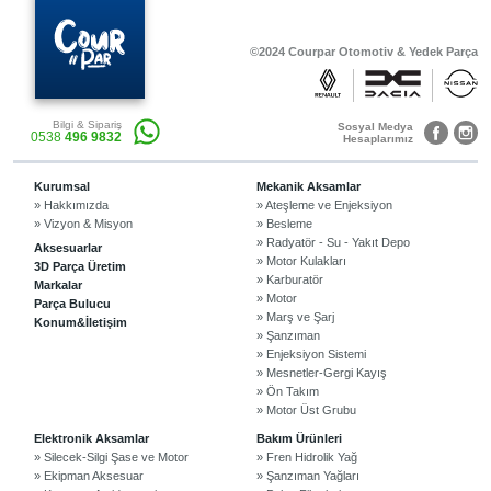
©2024 Courpar Otomotiv & Yedek Parça
Bilgi & Sipariş
Sosyal Medya
0538
496 9832
Hesaplarımız
Kurumsal
Mekanik Aksamlar
» Hakkımızda
» Ateşleme ve Enjeksiyon
» Vizyon & Misyon
» Besleme
» Radyatör - Su - Yakıt Depo
Aksesuarlar
» Motor Kulakları
3D Parça Üretim
» Karburatör
Markalar
» Motor
Parça Bulucu
» Marş ve Şarj
Konum&İletişim
» Şanzıman
» Enjeksiyon Sistemi
» Mesnetler-Gergi Kayış
» Ön Takım
» Motor Üst Grubu
Elektronik Aksamlar
Bakım Ürünleri
» Silecek-Silgi Şase ve Motor
» Fren Hidrolik Yağ
» Ekipman Aksesuar
» Şanzıman Yağları