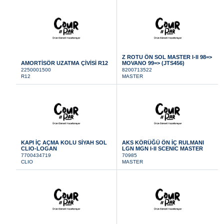
Z ROTU ÖN SOL MASTER I-II 98=>
AMORTİSÖR UZATMA ÇİVİSİ R12
MOVANO 99=> (JTS456)
2250001500
8200713522
R12
MASTER
KAPI İÇ AÇMA KOLU SİYAH SOL
AKS KÖRÜĞÜ ÖN İÇ RULMANI
CLIO-LOGAN
LGN MGN I-II SCENIC MASTER
7700434719
70985
CLIO
MASTER