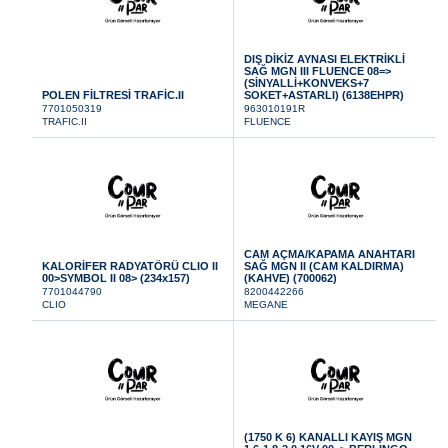
DIŞ DİKİZ AYNASI ELEKTRİKLİ
SAĞ MGN III FLUENCE 08=>
(SİNYALLİ+KONVEKS+7
POLEN FİLTRESİ TRAFİC.II
SOKET+ASTARLI) (6138EHPR)
7701050319
963010191R
TRAFIC.II
FLUENCE
CAM AÇMA/KAPAMA ANAHTARI
KALORİFER RADYATÖRÜ CLIO II
SAĞ MGN II (CAM KALDIRMA)
00>SYMBOL II 08> (234x157)
(KAHVE) (700062)
7701044790
8200442266
CLIO
MEGANE
(1750 K 6) KANALLI KAYIŞ MGN