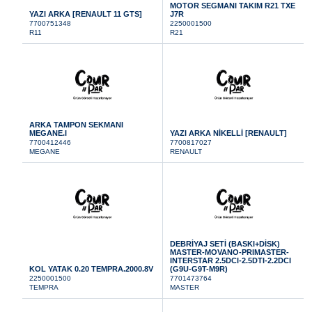
MOTOR SEGMANI TAKIM R21 TXE
YAZI ARKA [RENAULT 11 GTS]
J7R
7700751348
2250001500
R11
R21
ARKA TAMPON SEKMANI
MEGANE.I
YAZI ARKA NİKELLİ [RENAULT]
7700412446
7700817027
MEGANE
RENAULT
DEBRİYAJ SETİ (BASKI+DİSK)
MASTER-MOVANO-PRIMASTER-
INTERSTAR 2.5DCI-2.5DTI-2.2DCI
KOL YATAK 0.20 TEMPRA.2000.8V
(G9U-G9T-M9R)
2250001500
7701473764
TEMPRA
MASTER